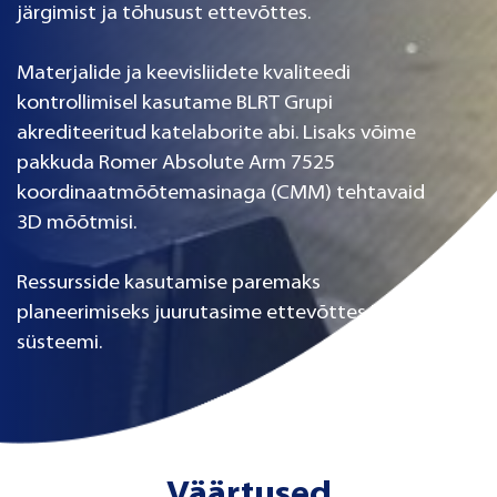
järgimist ja tõhusust ettevõttes.
Materjalide ja keevisliidete kvaliteedi
kontrollimisel kasutame BLRT Grupi
akrediteeritud katelaborite abi. Lisaks võime
pakkuda Romer Absolute Arm 7525
koordinaatmõõtemasinaga (CMM) tehtavaid
3D mõõtmisi.
Ressursside kasutamise paremaks
planeerimiseks juurutasime ettevõttes ERP
süsteemi.
Väärtused